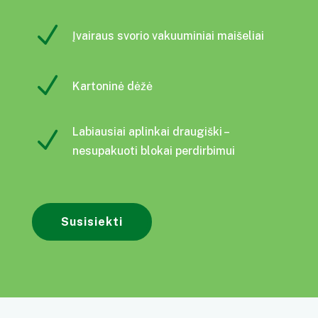
N
Įvairaus svorio vakuuminiai maišeliai
N
Kartoninė dėžė
Labiausiai aplinkai draugiški –
N
nesupakuoti blokai perdirbimui
Susisiekti