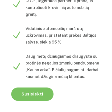
CO 2 , logistikos partneriui pradėjus
N
kontroliuoti krovininių automobilių
greitį.
Vidutinis automobilių maršrutų
N
užkrovimas, pristatant prekes Baltijos
šalyse, siekia 95 %.
Daug metų džiaugiamės draugyste su
protinės negalios žmonių bendruomene
N
„Kauno arka“. Bičiulių pagaminti darbai
kasmet džiugina mūsų klientus.
Susisiekti