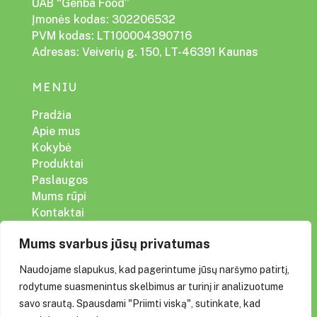
UAB “Genba Food”
Įmonės kodas: 302206532
PVM kodas: LT100004390716
Adresas: Veiverių g. 150, LT-46391 Kaunas
MENIU
Pradžia
Apie mus
Kokybė
Produktai
Paslaugos
Mums rūpi
Kontaktai
Mums svarbus jūsų privatumas
SOC. TINKLAI
Naudojame slapukus, kad pagerintume jūsų naršymo patirtį,
rodytume suasmenintus skelbimus ar turinį ir analizuotume
savo srautą. Spausdami "Priimti viską", sutinkate, kad