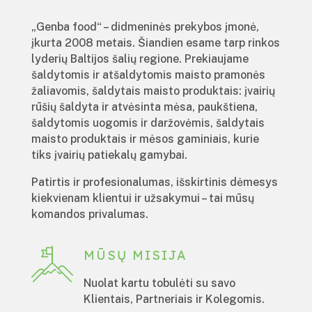
„Genba food“ – didmeninės prekybos įmonė,
įkurta 2008 metais. Šiandien esame tarp rinkos
lyderių Baltijos šalių regione. Prekiaujame
šaldytomis ir atšaldytomis maisto pramonės
žaliavomis, šaldytais maisto produktais: įvairių
rūšių šaldyta ir atvėsinta mėsa, paukštiena,
šaldytomis uogomis ir daržovėmis, šaldytais
maisto produktais ir mėsos gaminiais, kurie
tiks įvairių patiekalų gamybai.
Patirtis ir profesionalumas, išskirtinis dėmesys
kiekvienam klientui ir užsakymui – tai mūsų
komandos privalumas.
MŪSŲ MISIJA
Nuolat kartu tobulėti su savo
Klientais, Partneriais ir Kolegomis.