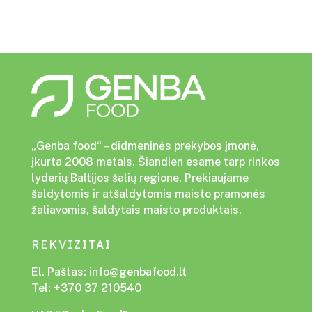
„Genba food“ – didmeninės prekybos įmonė,
įkurta 2008 metais. Šiandien esame tarp rinkos
lyderių Baltijos šalių regione. Prekiaujame
šaldytomis ir atšaldytomis maisto pramonės
žaliavomis, šaldytais maisto produktais.
REKVIZITAI
El. Paštas:
info@genbafood.lt
Tel:
+370 37 210540