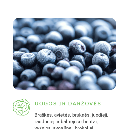
UOGOS IR DARŽOVĖS
Braškės, avietės, bruknės, juodieji,
raudonieji ir baltieji serbentai,
vyšnios, svogūnai, brokoliai,